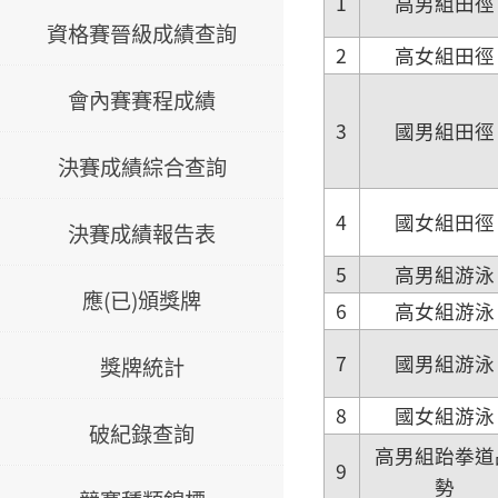
1
高男組田徑
資格賽晉級成績查詢
2
高女組田徑
會內賽賽程成績
3
國男組田徑
決賽成績綜合查詢
4
國女組田徑
決賽成績報告表
5
高男組游泳
應(已)頒獎牌
6
高女組游泳
7
國男組游泳
獎牌統計
8
國女組游泳
破紀錄查詢
高男組跆拳道
9
勢