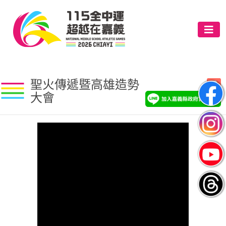
聖火傳遞暨高雄造勢
大會