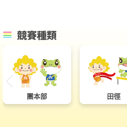
競賽種類
團本部
田徑