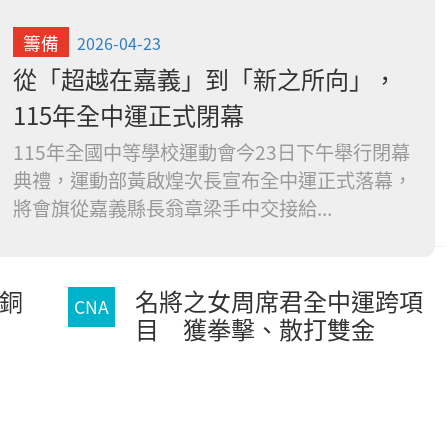
籌備
2026-04-23
從「超越在嘉義」到「新之所向」，
115年全中運正式閉幕
115年全國中等學校運動會今23日下午舉行閉幕
典禮，運動部黃啟煌次長宣布全中運正式落幕，
將會旗從嘉義縣長翁章梁手中交接給...
0銅
名將之女周席君全中運跨項
CNA
目 獲拳擊、散打雙金