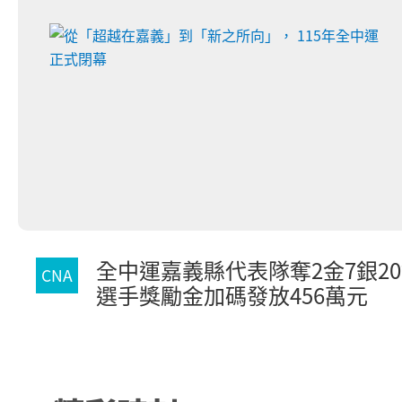
全中運嘉義縣代表隊奪2金7銀2
CNA
選手獎勵金加碼發放456萬元