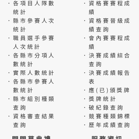
．各項目人隊數
．資格賽賽程成
統計
績
．縣市參賽人次
．資格賽晉級成
統計
績查詢
．職員選手參賽
．會內賽賽程成
人次統計
績
．各縣市分項人
．決賽成績綜合
數統計
查詢
．實際人數統計
．決賽成績報告
．各縣市參賽人
表
數統計
．應(已)頒獎牌
．縣市組別種類
．獎牌統計
查詢
．破紀錄查詢
．資格審查結果
．競賽種類錦標
查詢
．歷年成績查詢
開閉幕典禮
服務資訊