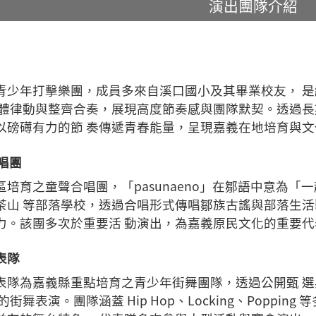
演出團隊介紹
青少年打擊樂團，成員多來自溪口國小及其畢業校友， 
 體律動與整齊合奏，展現高度節奏感與團隊默契。透過長
以磅礡有力的節 奏傳遞青春能量，呈現嘉義在地培育與
合唱團
培育之童聲合唱團，「pasunaeno」在鄒語中意為
茶山 等部落學校，透過合唱形式傳唱鄒族古謠與部落生活
力。該團多次於重要活 動演出，為嘉義原民文化的重要代
表隊
表隊為嘉義縣重點培育之青少年街舞團隊，透過公開甄 
街舞表演。團隊涵蓋 Hip Hop、Locking、Popp