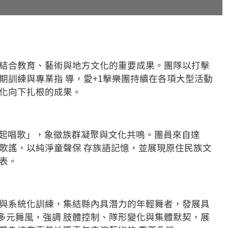
是結合教育、藝術與地方文化的重要成果。團隊以打擊
期訓練與專業指 導，愛+1擊樂團持續在各項大型活動
文化向下扎根的成果。
「一起唱歌」，象徵族群凝聚與文化共鳴。團員來自達
歌謠，以純淨童聲保 存族語記憶，並展現原住民族文
表。
選與系統化訓練，集結縣內具潛力的年輕舞者，發展具
ing 等多元舞風，強調 肢體控制、隊形變化與集體默契，展