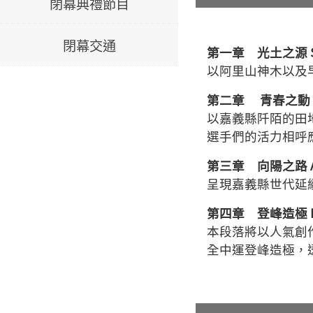
閉幕典禮節目
閉幕交通
第一章 光土之源 Sun
以阿里山神木以及
第二章 青春之動 Run
以嘉義縣阡陌的田
選手們的活力相呼
第三章 向陽之路 Axis
呈現嘉義縣世代延
第四章 登峰造極 Ri
本段落將以人氣創
全中運登峰造極，