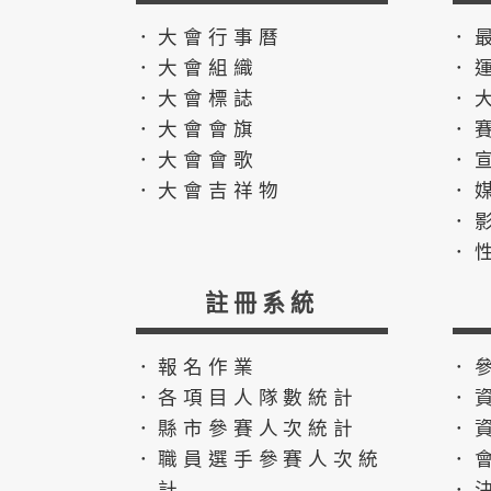
．大會行事曆
．
．大會組織
．
．大會標誌
．
．大會會旗
．
．大會會歌
．
．大會吉祥物
．
．
．
註冊系統
．報名作業
．
．各項目人隊數統計
．
．縣市參賽人次統計
．
．職員選手參賽人次統
．
計
．