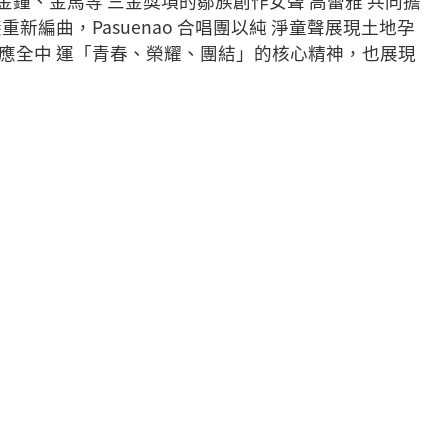
曲、金鐘、金馬等 三金獎項的鄒族創作女聲 高蕾雅 共同擔
編曲，Pasuenao 合唱團以純 淨童聲展現土地孕
應全中 運「青春、榮耀、團結」的核心精神，也展現