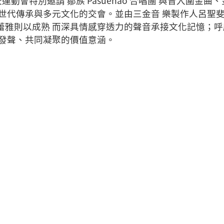
校運動會特別邀請 鄒族 Pasuenao 合唱團 與曾入圍金
世代傳承與多元文化的交會。並由三金音 樂製作人呂聖斐重新
蕾雅則以成熟 而深具情感穿透力的聲音承接文化記憶；呼
肩發聲、共同凝聚的價值意涵。