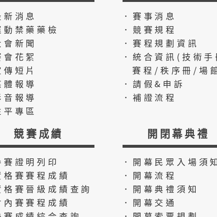
最新消息
．賽事消息
運動禁藥藥檢
．競賽規程
大會新聞
．賽程規劃資訊
賽會花絮
．統合資訊(技術手
宣傳短片
賽程/秩序冊/場館
媒體報導
．請假&申訴
影音報導
．補證流程
性平專區
競賽成績
開閉幕典禮
參賽證明列印
．開幕民眾入場須
資格賽賽程成績
．開幕流程
資格賽晉級成績查詢
．開幕典禮須知
會內賽賽程成績
．開幕交通
決賽成績綜合查詢
．開幕索票規劃