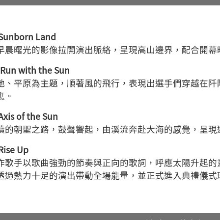
born Land
早晨曙光的影像拉開演出脈絡，呈現高山邊界，配合開幕
 with the Sun
地、平原為主題，順著風的飛行，表現出選手們穿越在阡
應。
 of the Sun
續的朝聖之路，鼓聲響起，由溪流奔赴大海的感覺，呈現
se Up
作歌手以歌曲強勁的節奏與正向的歌詞，呼應太陽升起的
透過熱力十足的演出帶動全場能量，並正式進入典禮儀式