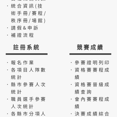
．統合資訊(技
術手冊/賽程/
秩序冊/場館)
．請假&申訴
．補證流程
註冊系統
競賽成績
．報名作業
．參賽證明列印
．各項目人隊數
．資格賽賽程成
統計
績
．縣市參賽人次
．資格賽晉級成
統計
績查詢
．職員選手參賽
．會內賽賽程成
人次統計
績
．各縣市分項人
．決賽成績綜合