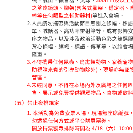
之望遠鏡頭、腳架(含各式腳架、穩定器、
棒等任何類型之輔助器材)
等進入會場。
2.人員請勿攜帶與活動節目無關之條幅、標
單、喊話器、高功率雷射筆等，或有影響
序之物品，以及涉及政治活動色彩之競選
背心條幅、旗幟、標語、傳單等，以維會
隆重。
3.不得攜帶任何昆蟲、鳥禽類動物、家養寵物
助視障來賓的引導動物除外)，現場亦無寵
管區。
4.未經同意，不得在本場內外及廣場之任何
售、展示或免費提供觀眾物品、食物或飲
（五）禁止夜排規定
1. 本活動為免費索票入場，現場無座席編號
勿透過任何方式或平台購買票券。
開放持票觀眾排隊時間為 4/18（六）10:0