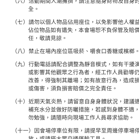
（六）活動期間人潮擁擠，請注意隨身財物及自身
全。
（七）請勿以個人物品佔用座位，以免影響他人權
佔位物品如有遺失，本會場恕不負保管及賠
任，敬請見諒。
（八）禁止在場內座位區吸菸、嚼食口香糖或檳榔
（九）行動電話請配合調整為靜音模式，如有干擾
或影響其他觀眾之行為者，經工作人員勸導
改善，得強制其離場；如有故意行為，造成
或傷害，須負損害賠償之完全責任。
（十）近期天氣炎熱，請留意自身身體狀況，建議
補充水分並做好防曬措施，若感到身體不適
勿勉強，請隨時向現場工作人員尋求協助。
（十一）因會場停車位有限，請提早至周邊停車場
放，或請搭大眾交通運輸工具。