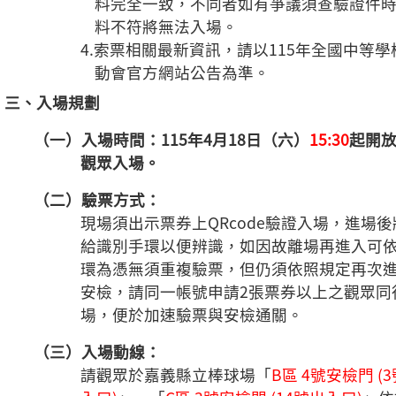
料完全一致，不同者如有爭議須查驗證件
料不符將無法入場。
4.索票相關最新資訊，請以115年全國中等學
動會官方網站公告為準。
三、入場規劃
（一）入場時間：115年4月18日（六）
15:30
起開
觀眾入場。
（二）驗票方式：
現場須出示票券上QRcode驗證入場，進場後
給識別手環以便辨識，如因故離場再進入可
環為憑無須重複驗票，但仍須依照規定再次
安檢，請同一帳號申請2張票券以上之觀眾同
場，便於加速驗票與安檢通關。
（三）入場動線：
請觀眾於嘉義縣立棒球場「
B區 4號安檢門 (