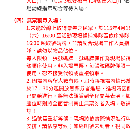
入口)
」、「
C區 3號安檢門 (14號出入口)
」依
場動線指示配合等待入場。
（四）無票觀眾入場：
1.未能於線上取得票券之民眾，於115年4月1
（六）16:00 至活動現場候補排隊區依序排
16:30 領取號碼牌，並請配合現場工作人員
隊，請勿以物品佔位。
每人限領一張號碼牌，號碼牌僅作為現場候
號順序使用，非入場門票，每張號碼牌僅限
使用，恕不接受代領或重複領取。
2. 因場內容留人數有限，屆時將視場內情形
於17：30分起開放無票券者進場，進場時因
已開始進行，將無法觀賞到全程開幕表演，
座位時則將全面管制禁止無票券者入場，敬
諒！
3. 過號需重新等候：現場將依實際情況進行
安排，請依序等候；如經叫號未到者，視同