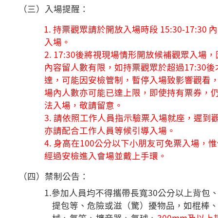
（三）入場提醒：
1. 持票觀眾請於開放入場時段 15:30-17:30 
入場。
2. 17:30後將視現場情形開放候補觀眾入場
內容留人數有限，如持票觀眾於超過17:30後
達，可能因安檢管制，暫停入場致影響觀看
場內人
數亦可能已達上限，即使持有票券，
法入場，敬請留意。
3. 請依照工作人員指示驗票入場就座，遲到
亦請配合工作人員等候引導入場。
4. 身高在100公分以下小朋友可免票入場，
經過安檢進入會場並戴上手環。
（四）禁制公告：
1.參加人員均不得攜帶長寬30公分以上背包
提包等、危險或滋（驚）擾物品，如棍棒
械、氣笛、擴音器、氣球、
300mm及以上