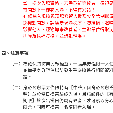
當一梯次入場資格，若需重新等候者，須視
有開放下一梯次入場，不得有異議
！
4. 候補入場將視現場容留人數及安全管制狀
採機動開放，請遵守現場秩序，勿推擠、喧
影響他人，經勸導未改善者，主辦單位得取
排隊及候補資格，並請離現場。
四、注意事項
（一）為確保持持票民眾權益，一張票券僅限一人
並備妥身分證件以防發生爭議將進行相關資
證。
（二）身心障礙票券僅限持有【中華民國身心障礙
明】並於當日攜帶驗證入場，且該證件的【
期限】於演出當日仍屬有效者，才可索取身
礙票，同時可攜帶一名陪同者入場。