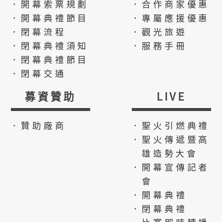
．開幕索票規劃
．合作商家優惠
．開幕典禮節目
．專屬應援優惠
．閉幕流程
．觀光旅遊
．閉幕典禮須知
．服務手冊
．閉幕典禮節目
．閉幕交通
募資贊助
LIVE
．贊助廠商
．聖火引燃典禮
．聖火傳遞暨高
雄造勢大會
．開幕宣傳記者
會
．開幕典禮
．閉幕典禮