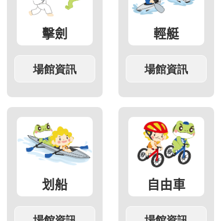
擊劍
輕艇
划船
自由車