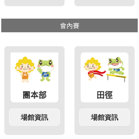
會內賽
團本部
田徑