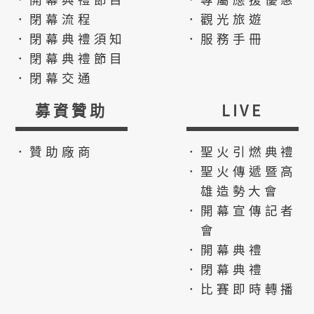
．閉幕流程
．觀光旅遊
．閉幕典禮須知
．服務手冊
．閉幕典禮節目
．閉幕交通
募資贊助
LIVE
．贊助廠商
．聖火引燃典禮
．聖火傳遞暨高
雄造勢大會
．開幕宣傳記者
會
．開幕典禮
．閉幕典禮
．比賽即時轉播