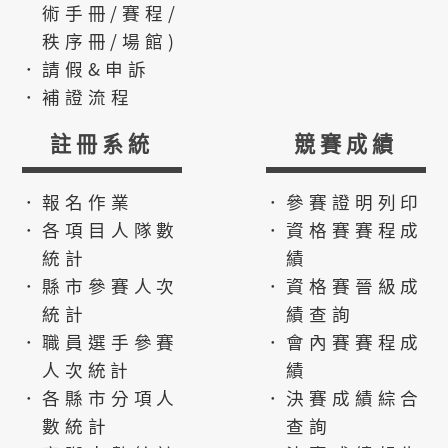
術手冊/賽程/
秩序冊/場館)
．請假&申訴
．補證流程
註冊系統
競賽成績
．報名作業
．參賽證明列印
．各項目人隊數
．資格賽賽程成
統計
績
．縣市參賽人次
．資格賽晉級成
統計
績查詢
．職員選手參賽
．會內賽賽程成
人次統計
績
．各縣市分項人
．決賽成績綜合
數統計
查詢