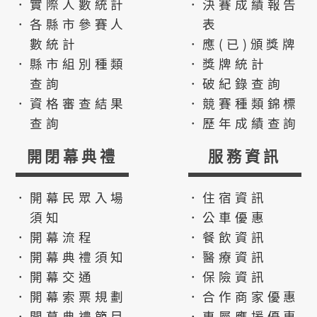
．實際人數統計
．決賽成績報告
．各縣市參賽人
表
數統計
．應(已)頒獎牌
．縣市組別種類
．獎牌統計
查詢
．破紀錄查詢
．資格審查結果
．競賽種類錦標
查詢
．歷年成績查詢
開閉幕典禮
服務資訊
．開幕民眾入場
．住宿資訊
須知
．公車優惠
．開幕流程
．餐飲資訊
．開幕典禮須知
．醫療資訊
．開幕交通
．保險資訊
．開幕索票規劃
．合作商家優惠
．開幕典禮節目
．專屬應援優惠