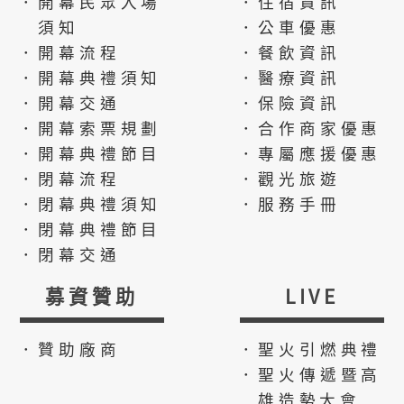
．開幕民眾入場
．住宿資訊
須知
．公車優惠
．開幕流程
．餐飲資訊
．開幕典禮須知
．醫療資訊
．開幕交通
．保險資訊
．開幕索票規劃
．合作商家優惠
．開幕典禮節目
．專屬應援優惠
．閉幕流程
．觀光旅遊
．閉幕典禮須知
．服務手冊
．閉幕典禮節目
．閉幕交通
募資贊助
LIVE
．贊助廠商
．聖火引燃典禮
．聖火傳遞暨高
雄造勢大會