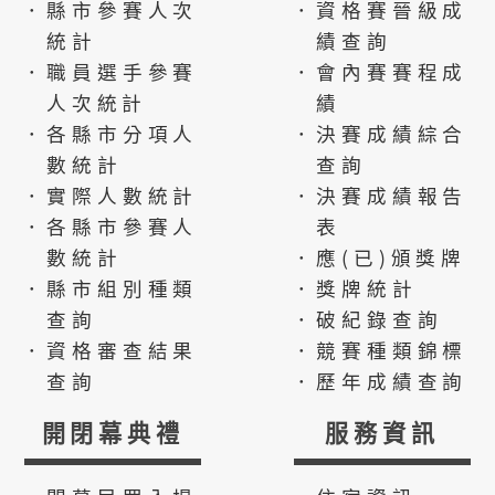
．縣市參賽人次
．資格賽晉級成
統計
績查詢
．職員選手參賽
．會內賽賽程成
人次統計
績
．各縣市分項人
．決賽成績綜合
數統計
查詢
．實際人數統計
．決賽成績報告
．各縣市參賽人
表
數統計
．應(已)頒獎牌
．縣市組別種類
．獎牌統計
查詢
．破紀錄查詢
．資格審查結果
．競賽種類錦標
查詢
．歷年成績查詢
開閉幕典禮
服務資訊