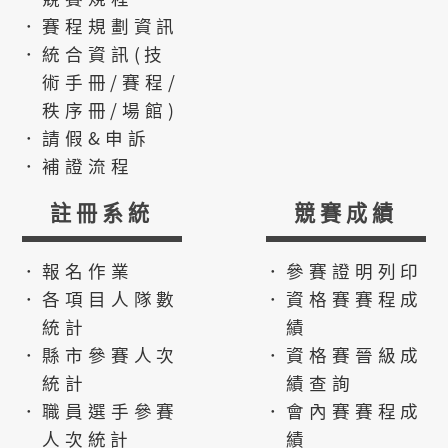
．賽程規劃資訊
．統合資訊(技
術手冊/賽程/
秩序冊/場館)
．請假&申訴
．補證流程
註冊系統
競賽成績
．報名作業
．參賽證明列印
．各項目人隊數
．資格賽賽程成
統計
績
．縣市參賽人次
．資格賽晉級成
統計
績查詢
．職員選手參賽
．會內賽賽程成
人次統計
績