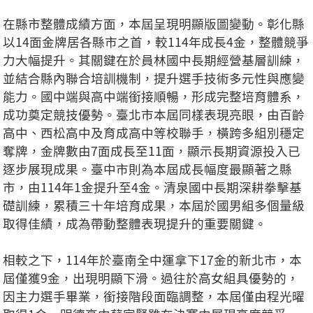
在縣市整體成績方面，本屆呈現明顯版圖變動。彰化縣
以14面金牌居各縣市之首，較114年成長4金，整體競爭
力大幅提升。其關鍵在於員林國中長期經營基層訓練，
並結合縣內聯合培訓機制，提升選手技術多元性與應變
能力。國中端與高中端銜接順暢，形成完整培育體系，
成功奠定競技優勢。臺北市本屆同樣表現亮眼，由百齡
高中、西松高中及育成高中等校聯手，橫跨多組別穩定
奪牌，金牌數由7面成長至11面，顯示長期資源投入已
逐步展現成果。臺中市則為本屆成長幅度最顯著之縣
市，由114年1金提升至4金。清泉國中長期深耕拳擊基
礎訓練，累積三十年培育成果，本屆於國男組多個量級
取得佳績，成為帶動整體表現提升的重要關鍵。
相較之下，114年於臺南全中運拿下17金的新北市，本
屆僅獲9金，出現明顯下滑。過往於高女組具優勢的，
因主力選手畢業，銜接階段面臨調整，本屆僅由程光曜