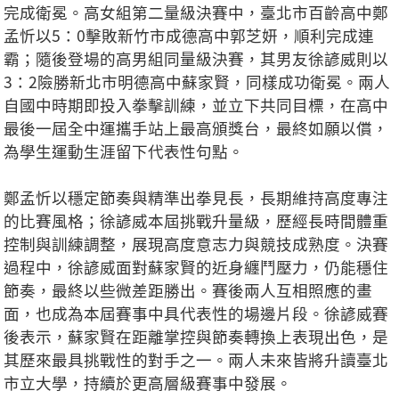
完成衛冕。高女組第二量級決賽中，臺北市百齡高中鄭
孟忻以5：0擊敗新竹市成德高中郭芝妍，順利完成連
霸；隨後登場的高男組同量級決賽，其男友徐諺威則以
3：2險勝新北市明德高中蘇家賢，同樣成功衛冕。兩人
自國中時期即投入拳擊訓練，並立下共同目標，在高中
最後一屆全中運攜手站上最高頒獎台，最終如願以償，
為學生運動生涯留下代表性句點。
鄭孟忻以穩定節奏與精準出拳見長，長期維持高度專注
的比賽風格；徐諺威本屆挑戰升量級，歷經長時間體重
控制與訓練調整，展現高度意志力與競技成熟度。決賽
過程中，徐諺威面對蘇家賢的近身纏鬥壓力，仍能穩住
節奏，最終以些微差距勝出。賽後兩人互相照應的畫
面，也成為本屆賽事中具代表性的場邊片段。徐諺威賽
後表示，蘇家賢在距離掌控與節奏轉換上表現出色，是
其歷來最具挑戰性的對手之一。兩人未來皆將升讀臺北
市立大學，持續於更高層級賽事中發展。