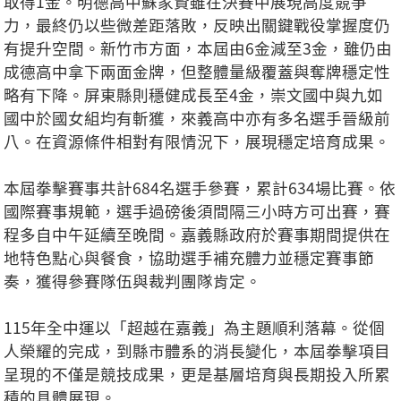
取得1金。明德高中蘇家賢雖在決賽中展現高度競爭
力，最終仍以些微差距落敗，反映出關鍵戰役掌握度仍
有提升空間。新竹市方面，本屆由6金減至3金，雖仍由
成德高中拿下兩面金牌，但整體量級覆蓋與奪牌穩定性
略有下降。屏東縣則穩健成長至4金，崇文國中與九如
國中於國女組均有斬獲，來義高中亦有多名選手晉級前
八。在資源條件相對有限情況下，展現穩定培育成果。
本屆拳擊賽事共計684名選手參賽，累計634場比賽。依
國際賽事規範，選手過磅後須間隔三小時方可出賽，賽
程多自中午延續至晚間。嘉義縣政府於賽事期間提供在
地特色點心與餐食，協助選手補充體力並穩定賽事節
奏，獲得參賽隊伍與裁判團隊肯定。
115年全中運以「超越在嘉義」為主題順利落幕。從個
人榮耀的完成，到縣市體系的消長變化，本屆拳擊項目
呈現的不僅是競技成果，更是基層培育與長期投入所累
積的具體展現。