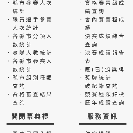
．縣市參賽人次
．資格賽晉級成
統計
績查詢
．職員選手參賽
．會內賽賽程成
人次統計
績
．各縣市分項人
．決賽成績綜合
數統計
查詢
．實際人數統計
．決賽成績報告
．各縣市參賽人
表
數統計
．應(已)頒獎牌
．縣市組別種類
．獎牌統計
查詢
．破紀錄查詢
．資格審查結果
．競賽種類錦標
查詢
．歷年成績查詢
開閉幕典禮
服務資訊