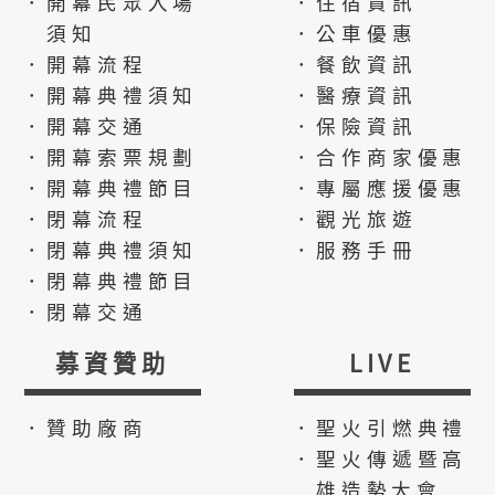
．開幕民眾入場
．住宿資訊
須知
．公車優惠
．開幕流程
．餐飲資訊
．開幕典禮須知
．醫療資訊
．開幕交通
．保險資訊
．開幕索票規劃
．合作商家優惠
．開幕典禮節目
．專屬應援優惠
．閉幕流程
．觀光旅遊
．閉幕典禮須知
．服務手冊
．閉幕典禮節目
．閉幕交通
募資贊助
LIVE
．贊助廠商
．聖火引燃典禮
．聖火傳遞暨高
雄造勢大會