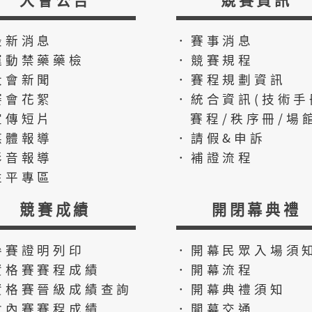
最新消息
．賽事消息
運動禁藥藥檢
．競賽規程
大會新聞
．賽程規劃資訊
賽會花絮
．統合資訊(技術手
宣傳短片
賽程/秩序冊/場館
媒體報導
．請假&申訴
影音報導
．補證流程
性平專區
競賽成績
開閉幕典禮
參賽證明列印
．開幕民眾入場須
資格賽賽程成績
．開幕流程
資格賽晉級成績查詢
．開幕典禮須知
會內賽賽程成績
．開幕交通