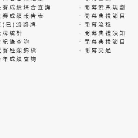
決賽成績綜合查詢
．開幕索票規劃
決賽成績報告表
．開幕典禮節目
應(已)頒獎牌
．閉幕流程
獎牌統計
．閉幕典禮須知
破紀錄查詢
．閉幕典禮節目
競賽種類錦標
．閉幕交通
歷年成績查詢