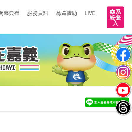
系
閉幕典禮
服務資訊
募資贊助
LIVE
統登
入