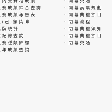
會內賽賽程成績
．開幕交通
決賽成績綜合查詢
．開幕索票規劃
決賽成績報告表
．開幕典禮節目
應(已)頒獎牌
．閉幕流程
獎牌統計
．閉幕典禮須知
破紀錄查詢
．閉幕典禮節目
競賽種類錦標
．閉幕交通
歷年成績查詢