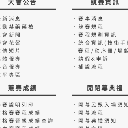
大會公告
競賽資訊
最新消息
．賽事消息
運動禁藥藥檢
．競賽規程
大會新聞
．賽程規劃資訊
賽會花絮
．統合資訊(技術手
宣傳短片
賽程/秩序冊/場館
媒體報導
．請假&申訴
影音報導
．補證流程
性平專區
競賽成績
開閉幕典禮
參賽證明列印
．開幕民眾入場須
資格賽賽程成績
．開幕流程
資格賽晉級成績查詢
．開幕典禮須知