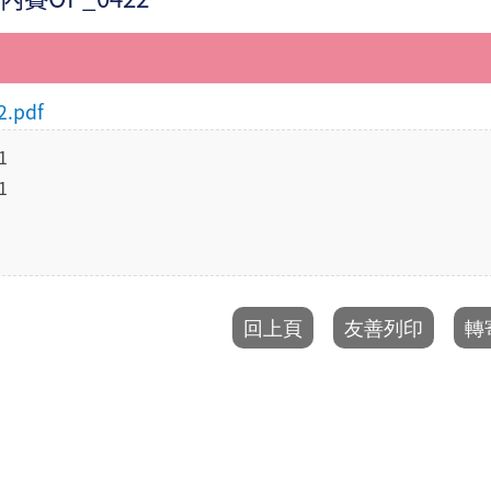
.pdf
1
1