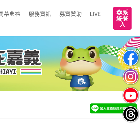
系
閉幕典禮
服務資訊
募資贊助
LIVE
統登
入